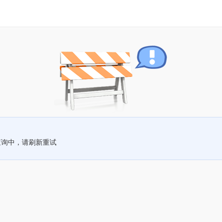
查询中，请刷新重试