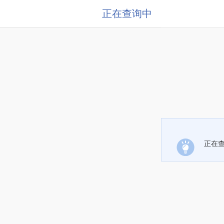
正在查询中
正在