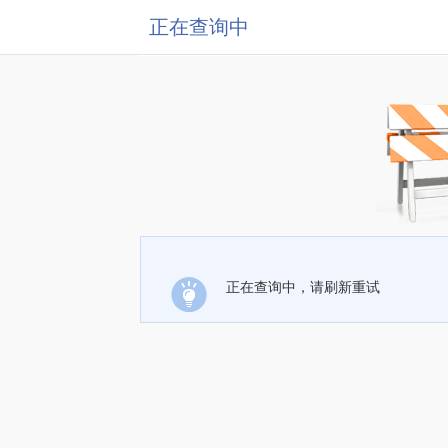
正在查询中
正在查询中，请刷新重试