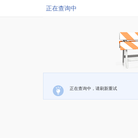
正在查询中
正在查询中，请刷新重试