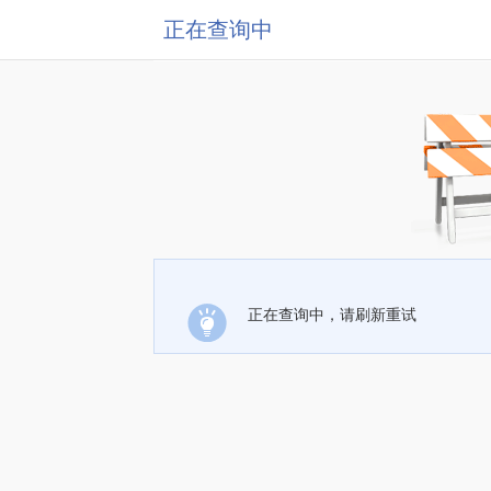
正在查询中
正在查询中，请刷新重试