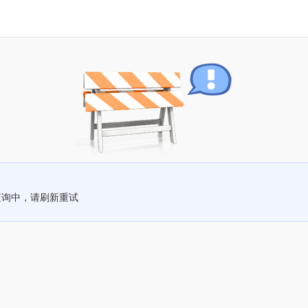
查询中，请刷新重试