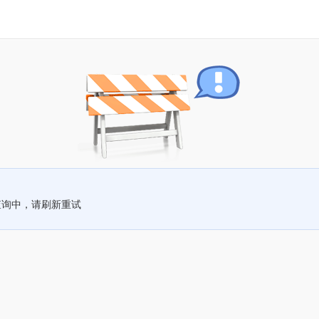
查询中，请刷新重试