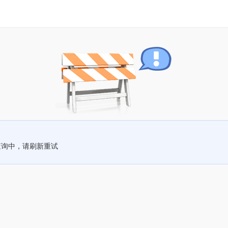
查询中，请刷新重试