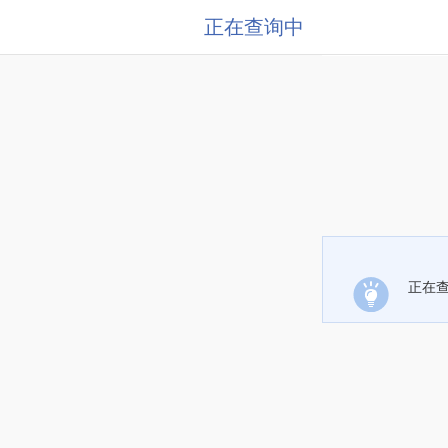
正在查询中
正在