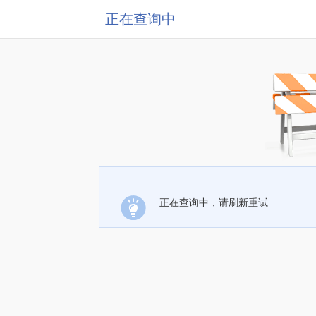
正在查询中
正在查询中，请刷新重试